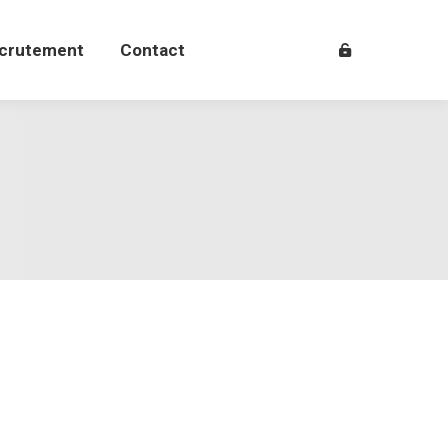
crutement
Contact
crutement
Contact