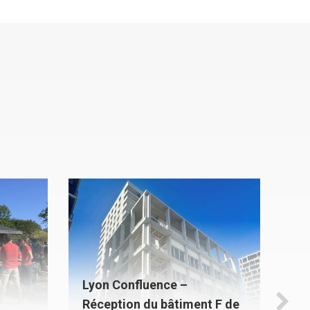
Lyon Confluence –
Co
Réception du bâtiment F de
mo