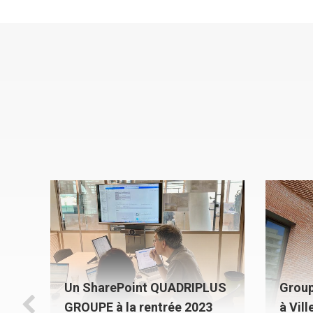
Un SharePoint QUADRIPLUS
Group
8)
GROUPE à la rentrée 2023
à Vil
re