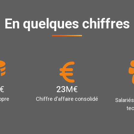
En quelques chiffres
€
23
M€
opre
Chiffre d'affaire consolidé
Salariés
te