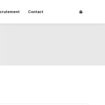
crutement
Contact
crutement
Contact