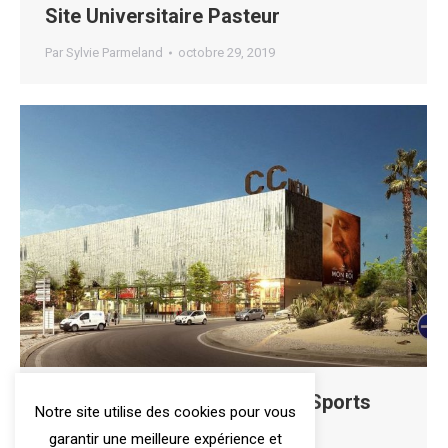
Site Universitaire Pasteur
Par
Sylvie Parmeland
octobre 29, 2019
Complexe Cinéma-Loisirs et Sports
Notre site utilise des cookies pour vous
garantir une meilleure expérience et
Par
admin
août 2, 2019