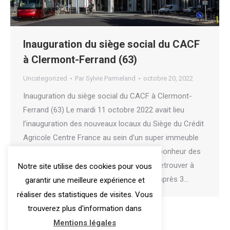
Inauguration du siège social du CACF
à Clermont-Ferrand (63)
Uncategorized
Par
Sylvie Parmeland
octobre 20, 2022
Inauguration du siège social du CACF à Clermont-
Ferrand (63) Le mardi 11 octobre 2022 avait lieu
l’inauguration des nouveaux locaux du Siège du Crédit
Agricole Centre France au sein d’un super immeuble
intégralement rénové pour le plus grand bonheur des
salariés particulièrement heureux de se retrouver à
Notre site utilise des cookies pour vous
nouveau réunis dans les mêmes locaux après 3…
garantir une meilleure expérience et
réaliser des statistiques de visites. Vous
trouverez plus d'information dans
Mentions légales