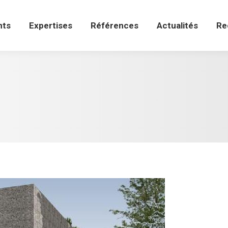
ts
Expertises
Références
Actualités
Re
nts
Expertises
Références
Actualités
Re