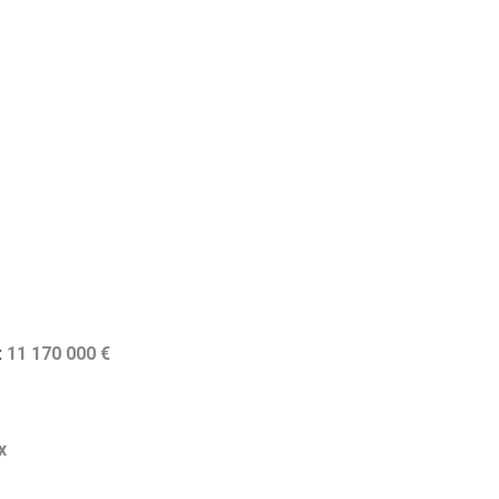
:
11 170 000 €
x