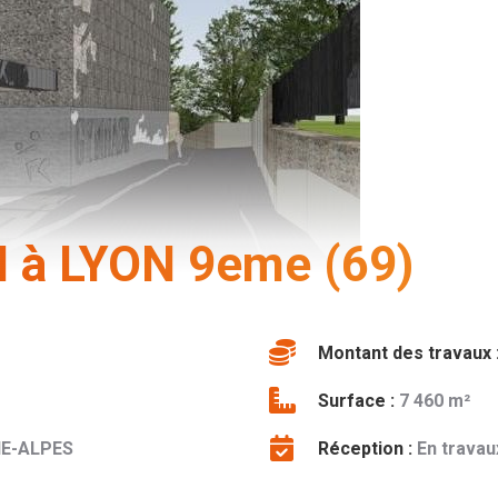
 à LYON 9eme (69)
Montant des travaux 
Surface :
7 460 m²
E-ALPES
Réception :
En travau