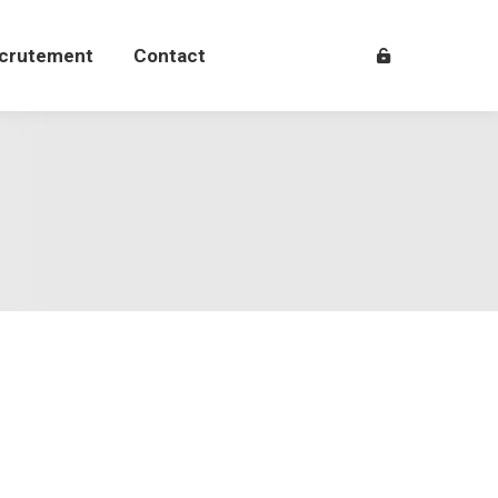
crutement
Contact
crutement
Contact