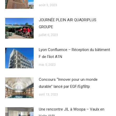
août 3, 2023
JOURNÉE PLEIN AIR QUADRIPLUS
GROUPE
juillet 6, 2023
Lyon Confluence – Réception du bâtiment
F de l’ilot A1N
mai 5, 2023
Concours “Innover pour un monde
durable” lancé par EGF/EgfBtp
avril 13, 2023
Une rencontre JIL à Woopa – Vaulx en