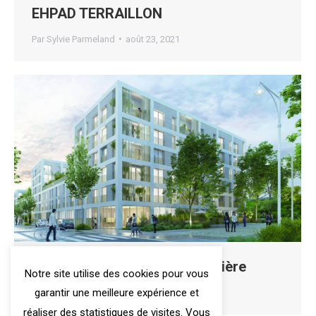
EHPAD TERRAILLON
Par
Sylvie Parmeland
août 23, 2021
ZAC Les Terrasses – La Clairière
Notre site utilise des cookies pour vous
garantir une meilleure expérience et
Par
Sylvie Parmeland
juillet 9, 2020
réaliser des statistiques de visites. Vous