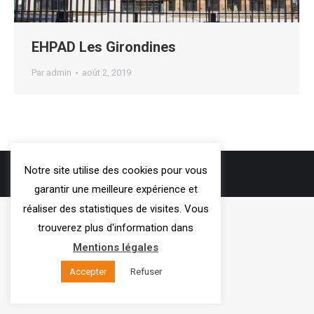
EHPAD Les Girondines
Par
admin
août 2, 2019
3VOIE
- 2019
Notre site utilise des cookies pour vous
Mentions légales
garantir une meilleure expérience et
réaliser des statistiques de visites. Vous
trouverez plus d'information dans
Mentions légales
Accepter
Refuser