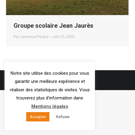
Groupe scolaire Jean Jaurès
Par
Laurence Pauloz
juin 25, 2026
Notre site utilise des cookies pour vous
3VOIE
- 2019
garantir une meilleure expérience et
Mentions légales
réaliser des statistiques de visites. Vous
trouverez plus d'information dans
Mentions légales
Accepter
Refuser