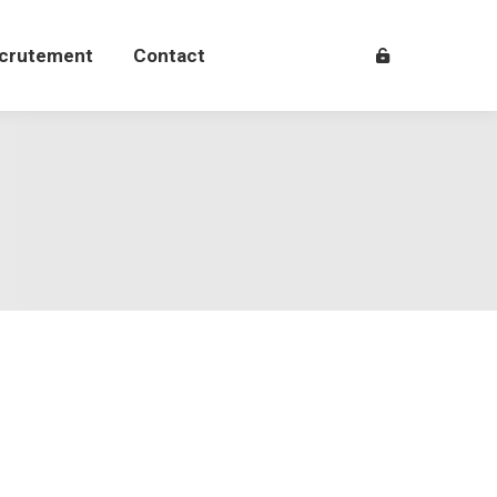
crutement
Contact
crutement
Contact