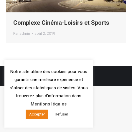
Complexe Cinéma-Loisirs et Sports
Par
admin
août 2, 2019
Notre site utilise des cookies pour vous
3VOIE
- 2019
garantir une meilleure expérience et
Mentions légales
réaliser des statistiques de visites. Vous
trouverez plus d'information dans
Mentions légales
Accepter
Refuser