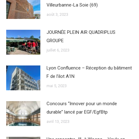
Villeurbanne-La Soie (69)
août 3, 2023
JOURNÉE PLEIN AIR QUADRIPLUS
GROUPE
juillet 6, 2023
Lyon Confluence – Réception du bâtiment
F de l’ilot A1N
mai 5, 2023
Concours “Innover pour un monde
durable” lancé par EGF/EgfBtp
avril 13, 2023