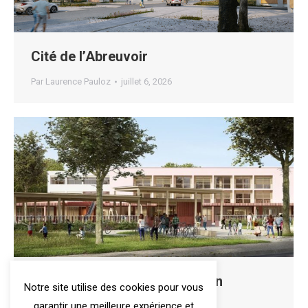
Cité de l’Abreuvoir
Par
Laurence Pauloz
juillet 6, 2026
Groupe scolaire Paul Langevin
Notre site utilise des cookies pour vous
garantir une meilleure expérience et
Par
Sylvie Parmeland
décembre 29, 2021