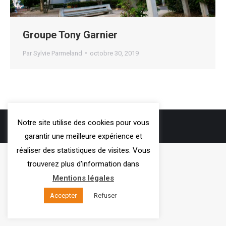
Groupe Tony Garnier
Par
Sylvie Parmeland
octobre 30, 2019
3VOIE
- 2019
Notre site utilise des cookies pour vous
Mentions légales
garantir une meilleure expérience et
réaliser des statistiques de visites. Vous
trouverez plus d'information dans
Mentions légales
Accepter
Refuser